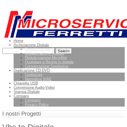
Leggi di più.
Va bene, grazie
Home
Archiviazione Digitale
Digitalizzazione Documenti
Digitalizzazione Disegni
Digitalizzazione Microfilm
Quotidiani e Riviste in digitale
Conservazione Sostitutiva
Duplicazione CD-DVD
Confezioni
Normativa SIAE
Chiavette USB
Conversione Audio-Video
Stampa Digitale
Company
Company
Privacy Policy
I nostri Progetti