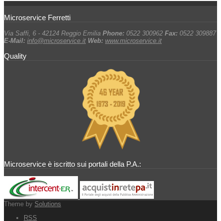
Microservice Ferretti
Via Saffi, 6 - 42124 Reggio Emilia
Phone:
0522 300962
Fax:
0522 309887
E-Mail:
info@microservice.it
Web:
www.microservice.it
Quality
Microservice è iscritto sui portali della P.A.:
Theme by
Solutions
RSS