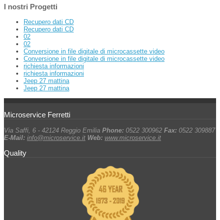
I nostri Progetti
Recupero dati CD
Recupero dati CD
02
02
Conversione in file digitale di microcassette video
Conversione in file digitale di microcassette video
richiesta informazioni
richiesta informazioni
Jeep 27 mattina
Jeep 27 mattina
Microservice Ferretti
Via Saffi, 6 - 42124 Reggio Emilia
Phone:
0522 300962
Fax:
0522 309887
E-Mail:
info@microservice.it
Web:
www.microservice.it
Quality