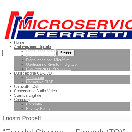
Leggi di più.
Va bene, grazie
Home
Archiviazione Digitale
Digitalizzazione Documenti
Digitalizzazione Disegni
Digitalizzazione Microfilm
Quotidiani e Riviste in digitale
Conservazione Sostitutiva
Duplicazione CD-DVD
Confezioni
Normativa SIAE
Chiavette USB
Conversione Audio-Video
Stampa Digitale
Company
Company
Privacy Policy
I nostri Progetti