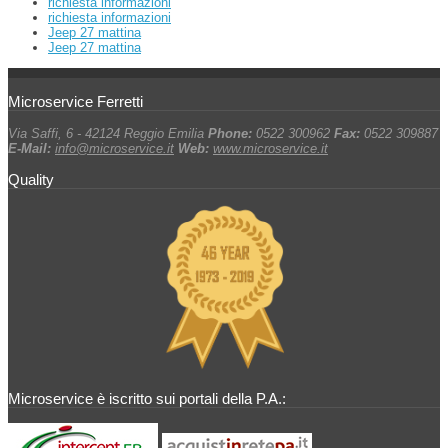
richiesta informazioni
richiesta informazioni
Jeep 27 mattina
Jeep 27 mattina
Microservice Ferretti
Via Saffi, 6 - 42124 Reggio Emilia
Phone:
0522 300962
Fax:
0522 309887
E-Mail:
info@microservice.it
Web:
www.microservice.it
Quality
Microservice è iscritto sui portali della P.A.: