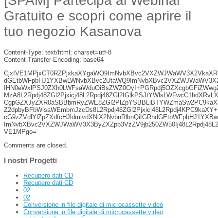
[SPAM] Partecipa al Webinar
Gratuito e scopri come aprire il
tuo negozio Kasanova
Content-Type: text/html; charset=utf-8
Content-Transfer-Encoding: base64
CjxIVE1MPjxCT0RZPjxkaXYgaWQ9ImNvbXBvc2VXZWJWaWV3X2VkaXRh
dGEtbWFpbHJ1YXBwLWNvbXBvc2UtaWQ9ImNvbXBvc2VXZWJWaWV3X2V
IHN0eWxlPSJ0ZXh0LWFsaWduOiBsZWZ0OyI+PGRpdj5OZXcgbGFiZWwg
MzA8L2Rpdj48ZGl2Pjxicj48L2Rpdj48ZGl2IGlkPSJtYWlsLWFwcC1hdXRvL
CgpGZXJyZXR0aSBBbmRyZWE8ZGl2PlZpYSBBLiBTYWZmaSw2PC9kaXY
Z2dpbyBFbWlsaWEmbmJzcDs8L2Rpdj48ZGl2Pjxicj48L2Rpdj4KPC9kaXY+
cG9zZVdlYlZpZXdfcHJldmlvdXNlX2NvbnRlbnQiIGRhdGEtbWFpbHJ1YX
ImNvbXBvc2VXZWJWaWV3X3ByZXZpb3VzZV9jb250ZW50Ij48L2Rpdj48L2
VE1MPgo=
Comments are closed.
I nostri Progetti
Recupero dati CD
Recupero dati CD
02
02
Conversione in file digitale di microcassette video
Conversione in file digitale di microcassette video