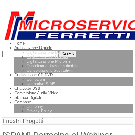
Leggi di più.
Va bene, grazie
Home
Archiviazione Digitale
Digitalizzazione Documenti
Digitalizzazione Disegni
Digitalizzazione Microfilm
Quotidiani e Riviste in digitale
Conservazione Sostitutiva
Duplicazione CD-DVD
Confezioni
Normativa SIAE
Chiavette USB
Conversione Audio-Video
Stampa Digitale
Company
Company
Privacy Policy
I nostri Progetti