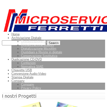
Leggi di più.
Va bene, grazie
Home
Archiviazione Digitale
Digitalizzazione Documenti
Digitalizzazione Disegni
Digitalizzazione Microfilm
Quotidiani e Riviste in digitale
Conservazione Sostitutiva
Duplicazione CD-DVD
Confezioni
Normativa SIAE
Chiavette USB
Conversione Audio-Video
Stampa Digitale
Company
Company
Privacy Policy
I nostri Progetti