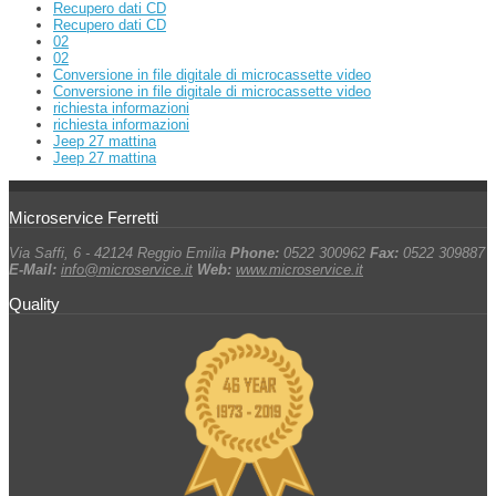
Recupero dati CD
Recupero dati CD
02
02
Conversione in file digitale di microcassette video
Conversione in file digitale di microcassette video
richiesta informazioni
richiesta informazioni
Jeep 27 mattina
Jeep 27 mattina
Microservice Ferretti
Via Saffi, 6 - 42124 Reggio Emilia
Phone:
0522 300962
Fax:
0522 309887
E-Mail:
info@microservice.it
Web:
www.microservice.it
Quality